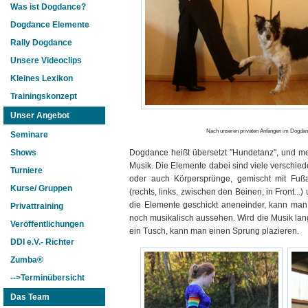
Was ist Dogdance?
Dogdance Elemente
Rally Dogdance
Unsere Videoclips
Kleines Lexikon
Trainingskonzept
Unser Angebot
Nach unseren privaten Anfängen im Dogdanc
Seminare
Dogdance heißt übersetzt "Hundetanz", und m
Shows
Musik. Die Elemente dabei sind viele verschie
Turniere
oder auch Körpersprünge, gemischt mit Fußa
Kurse/ Gruppen
(rechts, links, zwischen den Beinen, in Front.
die Elemente geschickt aneneinder, kann man 
Privattraining
noch musikalisch aussehen. Wird die Musik l
Veröffentlichungen
ein Tusch, kann man einen Sprung plazieren.
DDI e.V.- Richter
Zumba®
-->Terminübersicht
Das Team