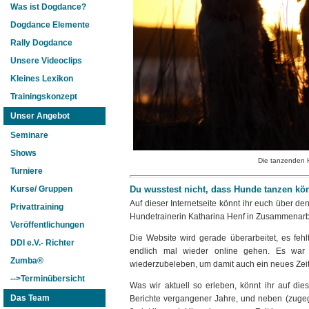
Was ist Dogdance?
Dogdance Elemente
Rally Dogdance
Unsere Videoclips
Kleines Lexikon
Trainingskonzept
Unser Angebot
Seminare
Shows
Die tanzenden 
Turniere
Du wusstest nicht, dass Hunde tanzen k
Kurse/ Gruppen
Auf dieser Internetseite könnt ihr euch über
Privattraining
Hundetrainerin Katharina Henf in Zusammenarbe
Veröffentlichungen
Die Website wird gerade überarbeitet, es feh
DDI e.V.- Richter
endlich mal wieder online gehen. Es war e
Zumba®
wiederzubeleben, um damit auch ein neues Zeital
-->Terminübersicht
Was wir aktuell so erleben, könnt ihr auf d
Das Team
Berichte vergangener Jahre, und neben (zuge