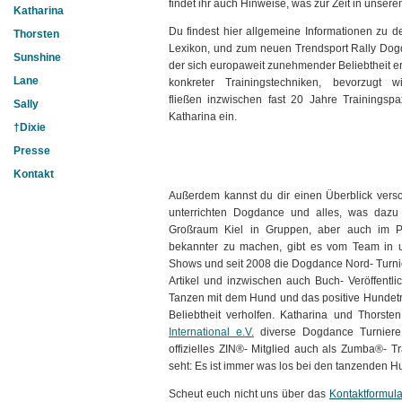
findet ihr auch Hinweise, was zur Zeit in unserem
Katharina
Du findest hier allgemeine Informationen zu 
Thorsten
Lexikon, und zum neuen Trendsport Rally Dog
Sunshine
der sich europaweit zunehmender Beliebtheit erf
Lane
konkreter Trainingstechniken, bevorzugt 
fließen inzwischen fast 20 Jahre Trainingsp
Sally
Katharina ein.
†Dixie
Presse
Kontakt
Außerdem kannst du dir einen Überblick ver
unterrichten Dogdance und alles, was dazu 
Großraum Kiel in Gruppen, aber auch im P
bekannter zu machen, gibt es vom Team in un
Shows und seit 2008 die Dogdance Nord- Turnie
Artikel und inzwischen auch Buch- Veröffent
Tanzen mit dem Hund und das positive Hundetra
Beliebtheit verholfen. Katharina und Thorsten 
International e.V.
diverse Dogdance Turniere, 
offizielles ZIN®- Mitglied auch als Zumba®- T
seht: Es ist immer was los bei den tanzenden 
Scheut euch nicht uns über das
Kontaktformula