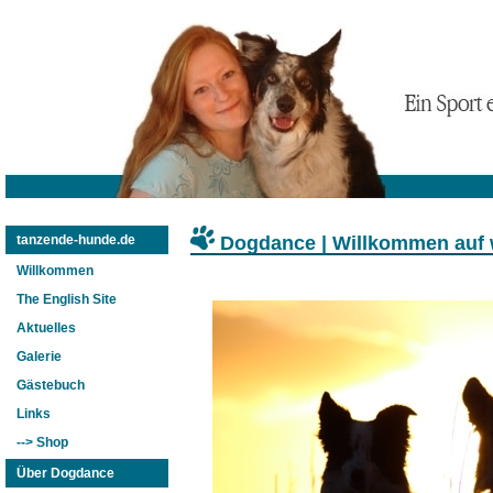
Dogdance | Willkommen auf
tanzende-hunde.de
Willkommen
The English Site
Aktuelles
Galerie
Gästebuch
Links
--> Shop
Über Dogdance