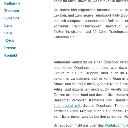
findet ihr auch Hinweise, was zur Zeit in unserem
Katharina
Du findest hier allgemeine Informationen zu 
Thorsten
Lexikon, und zum neuen Trendsport Rally Dog
Sunshine
der sich europaweit zunehmender Beliebtheit erf
Lane
konkreter Trainingstechniken, bevorzugt 
fließen inzwischen fast 20 Jahre Trainingsp
Sally
Katharina ein.
†Dixie
Presse
Kontakt
Außerdem kannst du dir einen Überblick ver
unterrichten Dogdance und alles, was dazu 
Großraum Kiel in Gruppen, aber auch im P
bekannter zu machen, gibt es vom Team in un
Shows und seit 2008 die Dogdance Nord- Turnie
Artikel und inzwischen auch Buch- Veröffent
Tanzen mit dem Hund und das positive Hundetra
Beliebtheit verholfen. Katharina und Thorsten 
International e.V.
diverse Dogdance Turniere, 
offizielles ZIN®- Mitglied auch als Zumba®- T
seht: Es ist immer was los bei den tanzenden 
Scheut euch nicht uns über das
Kontaktformula