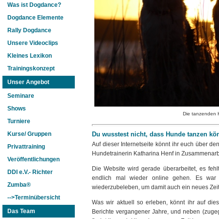
Was ist Dogdance?
Dogdance Elemente
Rally Dogdance
Unsere Videoclips
Kleines Lexikon
Trainingskonzept
Unser Angebot
Seminare
Shows
Die tanzenden 
Turniere
Du wusstest nicht, dass Hunde tanzen k
Kurse/ Gruppen
Auf dieser Internetseite könnt ihr euch über
Privattraining
Hundetrainerin Katharina Henf in Zusammenarbe
Veröffentlichungen
Die Website wird gerade überarbeitet, es feh
DDI e.V.- Richter
endlich mal wieder online gehen. Es war e
Zumba®
wiederzubeleben, um damit auch ein neues Zeital
-->Terminübersicht
Was wir aktuell so erleben, könnt ihr auf d
Das Team
Berichte vergangener Jahre, und neben (zuge