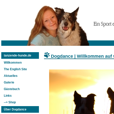
Dogdance | Willkommen auf
tanzende-hunde.de
Willkommen
The English Site
Aktuelles
Galerie
Gästebuch
Links
--> Shop
Über Dogdance