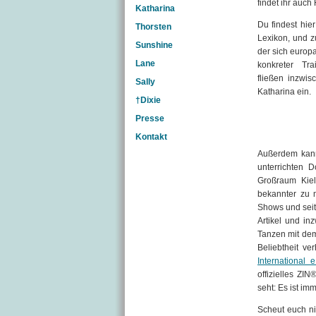
findet ihr auch
Katharina
Du findest hie
Thorsten
Lexikon, und z
Sunshine
der sich europa
Lane
konkreter Tr
fließen inzwis
Sally
Katharina ein.
†Dixie
Presse
Kontakt
Außerdem kann
unterrichten 
Großraum Kie
bekannter zu 
Shows und seit
Artikel und in
Tanzen mit dem
Beliebtheit ve
International e
offizielles ZI
seht: Es ist i
Scheut euch n