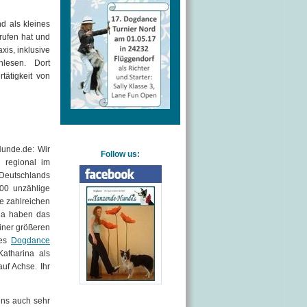
d als kleines
rufen hat und
xis, inklusive
hlesen. Dort
tätigkeit von
unde.de: Wir
Follow us:
 regional im
Deutschlands
000 unzählige
e zahlreichen
ina haben das
iner größeren
des
Dogdance
Katharina als
uf Achse. Ihr
uns auch sehr