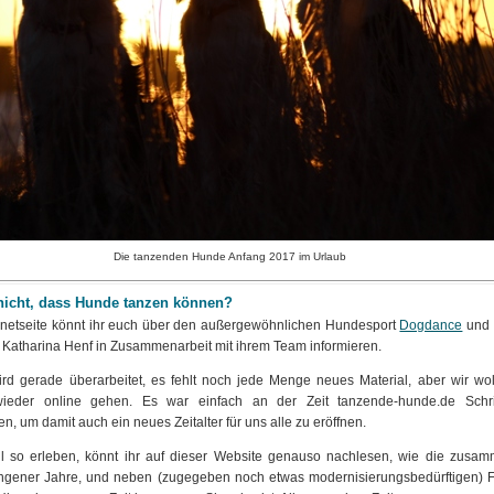
Die tanzenden Hunde Anfang 2017 im Urlaub
nicht, dass Hunde tanzen können?
ernetseite könnt ihr euch über den außergewöhnlichen Hundesport
Dogdance
und d
 Katharina Henf in Zusammenarbeit mit ihrem Team informieren.
rd gerade überarbeitet, es fehlt noch jede Menge neues Material, aber wir wol
ieder online gehen. Es war einfach an der Zeit tanzende-hunde.de Schritt
, um damit auch ein neues Zeitalter für uns alle zu eröffnen.
ll so erleben, könnt ihr auf dieser Website genauso nachlesen, wie die zusa
ngener Jahre, und neben (zugegeben noch etwas modernisierungsbedürftigen) F