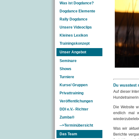
Was ist Dogdance?
Dogdance Elemente
Rally Dogdance
Unsere Videoclips
Kleines Lexikon
Trainingskonzept
Unser Angebot
Seminare
Shows
Turniere
Du wusstest 
Kurse/ Gruppen
Auf dieser Int
Privattraining
Hundetrainerin
Veröffentlichungen
Die Website wi
DDI e.V.- Richter
endlich mal w
Zumba®
wiederzubeleben
-->Terminübersicht
Was wir aktue
Das Team
Berichte verga