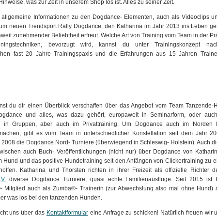
 Hinweise, was zur Zeit in unserem Shop los ist. Alles zu seiner Zeit.
r allgemeine Informationen zu den Dogdance- Elementen, auch als Videoclips un
um neuen Trendsport Rally Dogdance, den Katharina im Jahr 2013 ins Leben ge
weit zunehmender Beliebtheit erfreut. Welche Art von Training vom Team in der Pra
ainingstechniken, bevorzugt wird, kannst du unter Trainingskonzept nac
chen fast 20 Jahre Trainingspaxis und die Erfahrungen aus 15 Jahren Trainer
st du dir einen Überblick verschaffen über das Angebot vom Team Tanzende-H
Dogdance und alles, was dazu gehört, europaweit in Seminarform, oder auch
l in Gruppen, aber auch im Privattraining. Um Dogdance auch im Norden 
machen, gibt es vom Team in unterschiedlicher Konstellation seit dem Jahr 2
 2008 die Dogdance Nord- Turniere (überwiegend in Schleswig- Holstein). Auch di
zwischen auch Buch- Veröffentlichungen (nicht nur) über Dogdance von Kathar
 Hund und das positive Hundetraining seit den Anfängen von Clickertraining zu e
rholfen. Katharina und Thorsten richten in ihrer Freizeit als offizielle Richter 
.V.
diverse Dogdance Turniere, quasi echte Familienausflüge. Seit 2015 ist 
N®- Mitglied auch als Zumba®- Trainerin (zur Abwechslung also mal ohne Hund) a
mmer was los bei den tanzenden Hunden.
icht uns über das
Kontaktformular
eine Anfrage zu schicken! Natürlich freuen wir 