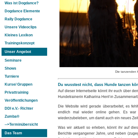
Was ist Dogdance?
Dogdance Elemente
Rally Dogdance
Unsere Videoclips
Kleines Lexikon
Trainingskonzept
Unser Angebot
Seminare
Shows
Die tanzenden 
Turniere
Du wusstest nicht, dass Hunde tanzen k
Kurse/ Gruppen
Auf dieser Internetseite könnt ihr euch über
Privattraining
Hundetrainerin Katharina Henf in Zusammenarbe
Veröffentlichungen
Die Website wird gerade überarbeitet, es feh
DDI e.V.- Richter
endlich mal wieder online gehen. Es war e
Zumba®
wiederzubeleben, um damit auch ein neues Zeital
-->Terminübersicht
Was wir aktuell so erleben, könnt ihr auf d
Das Team
Berichte vergangener Jahre, und neben (zuge