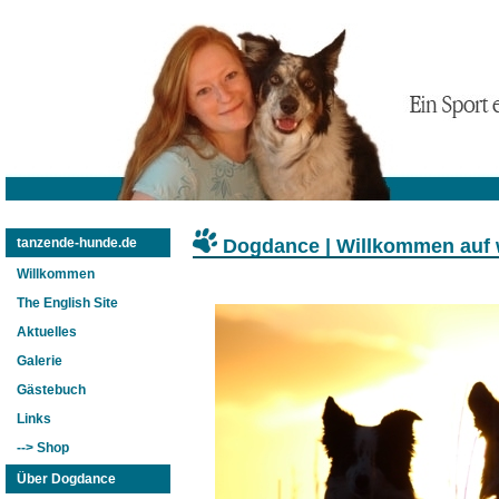
Dogdance | Willkommen auf
tanzende-hunde.de
Willkommen
The English Site
Aktuelles
Galerie
Gästebuch
Links
--> Shop
Über Dogdance