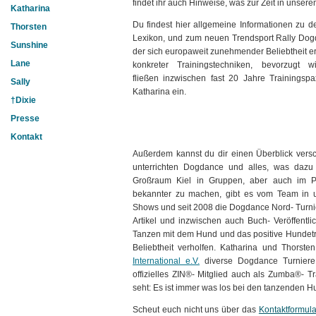
findet ihr auch Hinweise, was zur Zeit in unserem
Katharina
Du findest hier allgemeine Informationen zu 
Thorsten
Lexikon, und zum neuen Trendsport Rally Dog
Sunshine
der sich europaweit zunehmender Beliebtheit erf
Lane
konkreter Trainingstechniken, bevorzugt 
fließen inzwischen fast 20 Jahre Trainingsp
Sally
Katharina ein.
†Dixie
Presse
Kontakt
Außerdem kannst du dir einen Überblick ver
unterrichten Dogdance und alles, was dazu 
Großraum Kiel in Gruppen, aber auch im P
bekannter zu machen, gibt es vom Team in un
Shows und seit 2008 die Dogdance Nord- Turnie
Artikel und inzwischen auch Buch- Veröffent
Tanzen mit dem Hund und das positive Hundetra
Beliebtheit verholfen. Katharina und Thorsten 
International e.V.
diverse Dogdance Turniere, 
offizielles ZIN®- Mitglied auch als Zumba®- T
seht: Es ist immer was los bei den tanzenden 
Scheut euch nicht uns über das
Kontaktformula