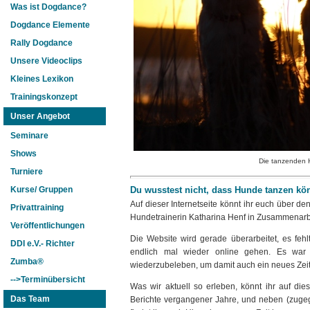
Was ist Dogdance?
Dogdance Elemente
Rally Dogdance
Unsere Videoclips
Kleines Lexikon
Trainingskonzept
Unser Angebot
Seminare
Shows
Die tanzenden 
Turniere
Du wusstest nicht, dass Hunde tanzen k
Kurse/ Gruppen
Auf dieser Internetseite könnt ihr euch über
Privattraining
Hundetrainerin Katharina Henf in Zusammenarbe
Veröffentlichungen
Die Website wird gerade überarbeitet, es feh
DDI e.V.- Richter
endlich mal wieder online gehen. Es war e
Zumba®
wiederzubeleben, um damit auch ein neues Zeital
-->Terminübersicht
Was wir aktuell so erleben, könnt ihr auf d
Das Team
Berichte vergangener Jahre, und neben (zuge