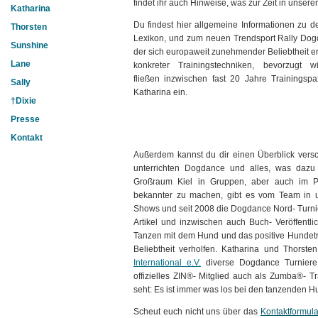
findet ihr auch Hinweise, was zur Zeit in unserem
Katharina
Du findest hier allgemeine Informationen zu 
Thorsten
Lexikon, und zum neuen Trendsport Rally Dog
Sunshine
der sich europaweit zunehmender Beliebtheit erf
Lane
konkreter Trainingstechniken, bevorzugt 
fließen inzwischen fast 20 Jahre Trainingsp
Sally
Katharina ein.
†Dixie
Presse
Kontakt
Außerdem kannst du dir einen Überblick ver
unterrichten Dogdance und alles, was dazu 
Großraum Kiel in Gruppen, aber auch im P
bekannter zu machen, gibt es vom Team in un
Shows und seit 2008 die Dogdance Nord- Turnie
Artikel und inzwischen auch Buch- Veröffent
Tanzen mit dem Hund und das positive Hundetra
Beliebtheit verholfen. Katharina und Thorsten 
International e.V.
diverse Dogdance Turniere, 
offizielles ZIN®- Mitglied auch als Zumba®- T
seht: Es ist immer was los bei den tanzenden 
Scheut euch nicht uns über das
Kontaktformula