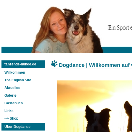
Dogdance | Willkommen auf
tanzende-hunde.de
Willkommen
The English Site
Aktuelles
Galerie
Gästebuch
Links
--> Shop
Über Dogdance