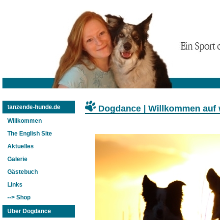
Dogdance | Willkommen auf
tanzende-hunde.de
Willkommen
The English Site
Aktuelles
Galerie
Gästebuch
Links
--> Shop
Über Dogdance