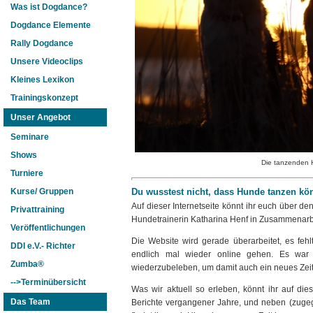
Was ist Dogdance?
Dogdance Elemente
Rally Dogdance
Unsere Videoclips
Kleines Lexikon
Trainingskonzept
Unser Angebot
Seminare
Shows
Die tanzenden 
Turniere
Du wusstest nicht, dass Hunde tanzen k
Kurse/ Gruppen
Auf dieser Internetseite könnt ihr euch über
Privattraining
Hundetrainerin Katharina Henf in Zusammenarbe
Veröffentlichungen
Die Website wird gerade überarbeitet, es feh
DDI e.V.- Richter
endlich mal wieder online gehen. Es war e
Zumba®
wiederzubeleben, um damit auch ein neues Zeital
-->Terminübersicht
Was wir aktuell so erleben, könnt ihr auf d
Das Team
Berichte vergangener Jahre, und neben (zuge