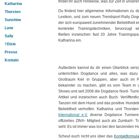
findet ihr auch Hinweise, was zur Zeit in unserem
Katharina
Du findest hier allgemeine Informationen zu 
Thorsten
Lexikon, und zum neuen Trendsport Rally Dog
Sunshine
der sich europaweit zunehmender Beliebtheit erf
Lane
konkreter Trainingstechniken, bevorzugt 
fließen inzwischen fast 20 Jahre Trainingsp
Sally
Katharina ein.
†Dixie
Presse
Kontakt
Außerdem kannst du dir einen Überblick ver
unterrichten Dogdance und alles, was dazu 
Großraum Kiel in Gruppen, aber auch im P
bekannter zu machen, gibt es vom Team in un
Shows und seit 2008 die Dogdance Nord- Turnie
Artikel und inzwischen auch Buch- Veröffent
Tanzen mit dem Hund und das positive Hundetra
Beliebtheit verholfen. Katharina und Thorsten 
International e.V.
diverse Dogdance Turniere, 
offizielles ZIN®- Mitglied auch als Zumba®- T
seht: Es ist immer was los bei den tanzenden 
Scheut euch nicht uns über das
Kontaktformula